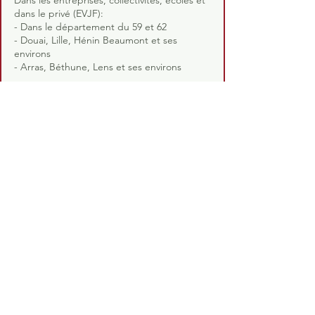
Dans les entreprises, collectivités, écoles et
dans le privé (EVJF):
- Dans le département du 59 et 62
- Douai, Lille, Hénin Beaumont et ses
environs
- Arras, Béthune, Lens et ses environs
Prestations :
- Yoga du rire
- Psychologie Positive
- Communication Bienveillante
Mentions légales
Politique en matière de cookies
Politique de confidentialité