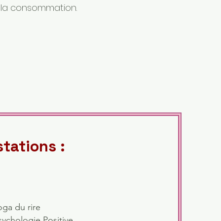
e la consommation.
stations :
oga du rire
sychologie Positive