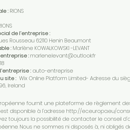
le :
RIONS
RIONS
ial de l’entreprise :
ues Rousseau 62110 Henin Beaumont
ble :
Marlène KOWALKOWSKI -LEVANT
entreprise :
marlene.levant@outlook.fr
18
’entreprise :
auto-entreprise
 site :
Wix Online Platform Limited- Adresse du siège 
6, Ireland
opéenne fournit une plateforme de règlement des li
est disponible à l'adresse
http://ec.europa.eu/con
ez toujours la possibilité de contacter le conseil d'
enne. Nous ne sommes ni disposés à, ni obligés de