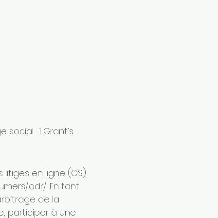
social : 1 Grant’s
tiges en ligne (OS).
sumers/odr/
. En tant
arbitrage de la
, participer à une