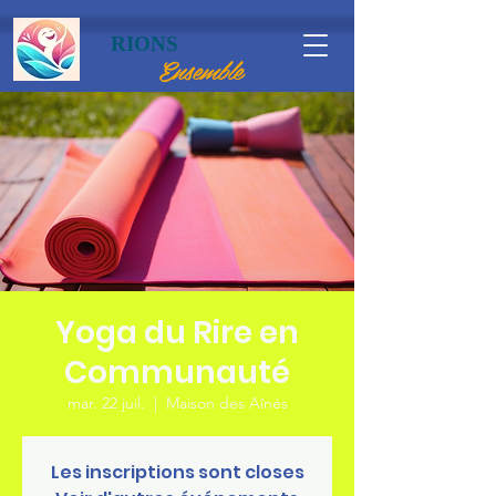
RIONS
Ensemble
Yoga du Rire en
Communauté
mar. 22 juil.
  |  
Maison des Aînés
Les inscriptions sont closes